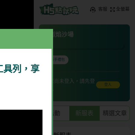
客服
全螢幕
烈焰沙場
新手禮包
工具列，享
您尚未登入，請先登
登入
入
活動
新服表
精選文章